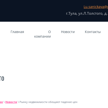
Lu.sanickaya@
г.Тула, ул.Л.Толстого, д
Главная
О
Новости
Контакты
компании
го
ая
\
Новости
\ Рынку недвижимости обещают падение цен