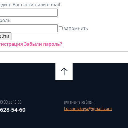
едите Ваш логин или e-mail:
роль:
запомнить
гистрация
Забыли пароль?
09:00 до 18:00
или пишите на Email:
-628-54-60
Lu.sanickaya@gmail.com