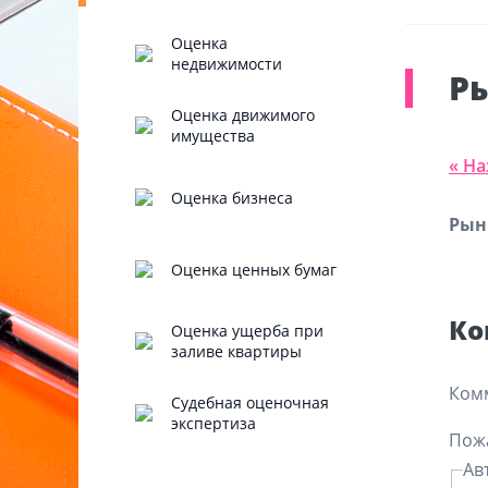
Оценка
недвижимости
Р
Оценка движимого
имущества
« На
Оценка бизнеса
Рын
Оценка ценных бумаг
Ко
Оценка ущерба при
заливе квартиры
Комм
Судебная оценочная
экспертиза
Пожа
Ав