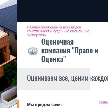
Независимая оценка всех видов
собственности, судебные оценочные
экспертизы
Оценочная
компания "Право и
Оценка"
Оцениваем все, ценим каждо
Главн
Мы предлагаем: