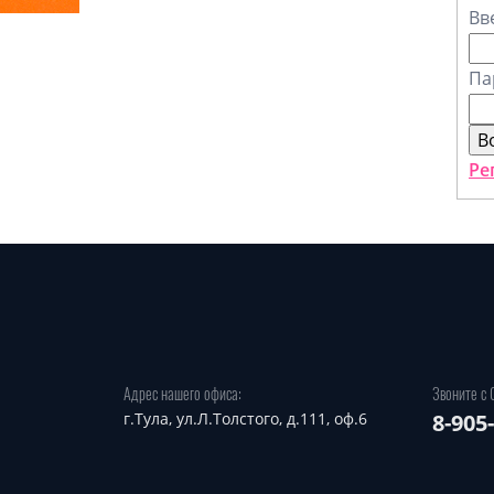
Вв
Па
Ре
Адрес нашего офиса:
Звоните с 
г.Тула, ул.Л.Толстого, д.111, оф.6
8-905